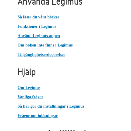
Använda Legimus
Så läser du våra böcker
Funktioner i Legimus
Använd Legimus-appen
Om boken inte finns i Legimus
Tillgänglighetsredogörelser
Hjälp
Om Legimus
Vanliga frågor
Så här gör du inställningar i Legimus
Frågor om inläsningar