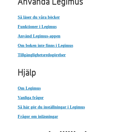
Använda Legimus
Så läser du våra böcker
Funktioner i Legimus
Använd Legimus-appen
Om boken inte finns i Legimus
Tillgänglighetsredogörelser
Hjälp
Om Legimus
Vanliga frågor
Så här gör du inställningar i Legimus
Frågor om inläsningar