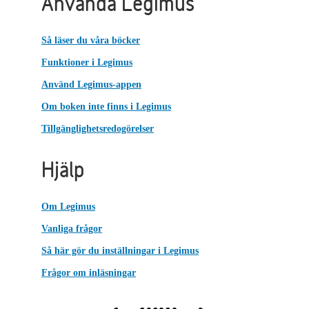
Använda Legimus
Så läser du våra böcker
Funktioner i Legimus
Använd Legimus-appen
Om boken inte finns i Legimus
Tillgänglighetsredogörelser
Hjälp
Om Legimus
Vanliga frågor
Så här gör du inställningar i Legimus
Frågor om inläsningar