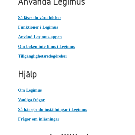
Använda Legimus
Så läser du våra böcker
Funktioner i Legimus
Använd Legimus-appen
Om boken inte finns i Legimus
Tillgänglighetsredogörelser
Hjälp
Om Legimus
Vanliga frågor
Så här gör du inställningar i Legimus
Frågor om inläsningar