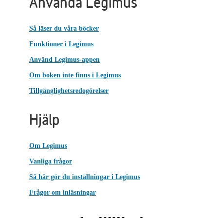
Använda Legimus
Så läser du våra böcker
Funktioner i Legimus
Använd Legimus-appen
Om boken inte finns i Legimus
Tillgänglighetsredogörelser
Hjälp
Om Legimus
Vanliga frågor
Så här gör du inställningar i Legimus
Frågor om inläsningar