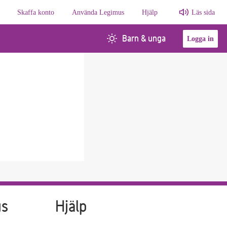
Skaffa konto
Använda Legimus
Hjälp
Läs sida
Barn & unga
Logga in
us
Hjälp