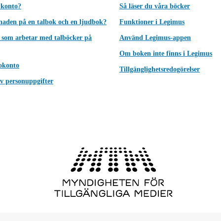
 konto?
Så läser du våra böcker
lnaden på en talbok och en ljudbok?
Funktioner i Legimus
 som arbetar med talböcker på
Använd Legimus-appen
Om boken inte finns i Legimus
okonto
Tillgänglighetsredogörelser
v personuppgifter