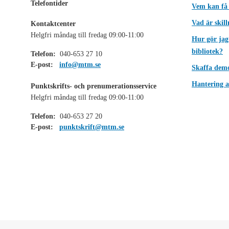
Telefontider
Vem kan få
Vad är skil
Kontaktcenter
Helgfri måndag till fredag 09:00-11:00
Hur gör jag
bibliotek?
Telefon:
040-653 27 10
E-post:
info@mtm.se
Skaffa dem
Hantering a
Punktskrifts- och prenumerationsservice
Helgfri måndag till fredag 09:00-11:00
Telefon:
040-653 27 20
E-post:
punktskrift@mtm.se