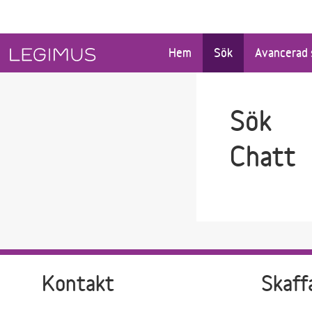
Gå till sökfältet
Gå till huvudinnehåll
Hem
Sök
Avancerad 
Sök
Chatt
Kontakt
Skaff