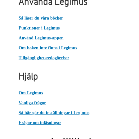
Använda Legimus
Så läser du våra böcker
Funktioner i Legimus
Använd Legimus-appen
Om boken inte finns i Legimus
Tillgänglighetsredogörelser
Hjälp
Om Legimus
Vanliga frågor
Så här gör du inställningar i Legimus
Frågor om inläsningar