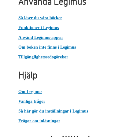
Använda Legimus
Så läser du våra böcker
Funktioner i Legimus
Använd Legimus-appen
Om boken inte finns i Legimus
Tillgänglighetsredogörelser
Hjälp
Om Legimus
Vanliga frågor
Så här gör du inställningar i Legimus
Frågor om inläsningar