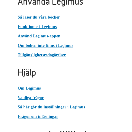
Använda Legimus
Så läser du våra böcker
Funktioner i Legimus
Använd Legimus-appen
Om boken inte finns i Legimus
Tillgänglighetsredogörelser
Hjälp
Om Legimus
Vanliga frågor
Så här gör du inställningar i Legimus
Frågor om inläsningar