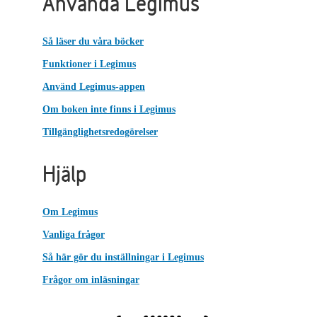
Använda Legimus
Så läser du våra böcker
Funktioner i Legimus
Använd Legimus-appen
Om boken inte finns i Legimus
Tillgänglighetsredogörelser
Hjälp
Om Legimus
Vanliga frågor
Så här gör du inställningar i Legimus
Frågor om inläsningar