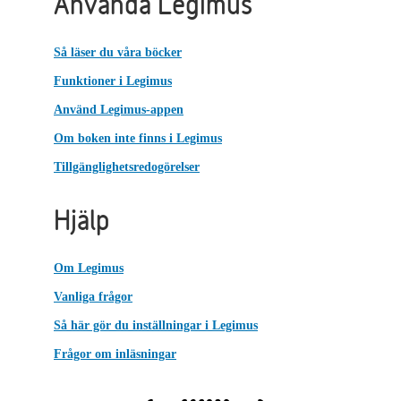
Använda Legimus
Så läser du våra böcker
Funktioner i Legimus
Använd Legimus-appen
Om boken inte finns i Legimus
Tillgänglighetsredogörelser
Hjälp
Om Legimus
Vanliga frågor
Så här gör du inställningar i Legimus
Frågor om inläsningar