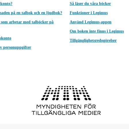
 konto?
Så läser du våra böcker
lnaden på en talbok och en ljudbok?
Funktioner i Legimus
 som arbetar med talböcker på
Använd Legimus-appen
Om boken inte finns i Legimus
okonto
Tillgänglighetsredogörelser
v personuppgifter