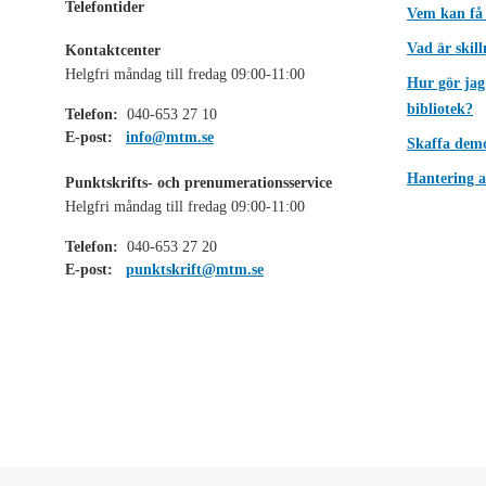
Telefontider
Vem kan få
Vad är skil
Kontaktcenter
Helgfri måndag till fredag 09:00-11:00
Hur gör jag
bibliotek?
Telefon:
040-653 27 10
E-post:
info@mtm.se
Skaffa dem
Hantering a
Punktskrifts- och prenumerationsservice
Helgfri måndag till fredag 09:00-11:00
Telefon:
040-653 27 20
E-post:
punktskrift@mtm.se