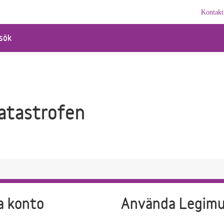
Kontakt
sök
katastrofen
a konto
Använda Legim