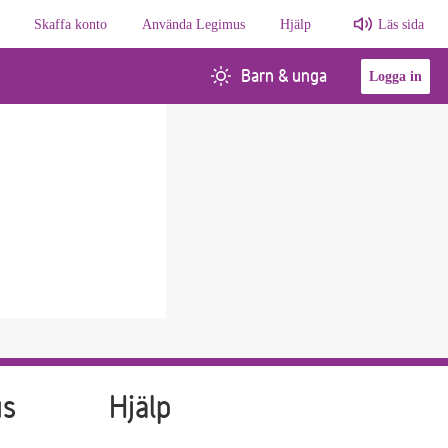
Skaffa konto
Använda Legimus
Hjälp
Läs sida
Barn & unga
Logga in
us
Hjälp