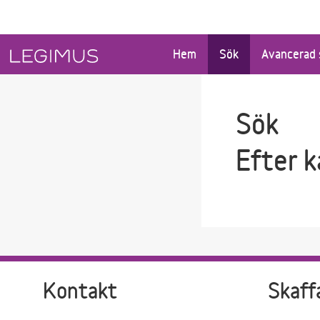
Gå till sökfältet
Gå till huvudinnehåll
Hem
Sök
Avancerad 
Sök
Efter 
Kontakt
Skaff