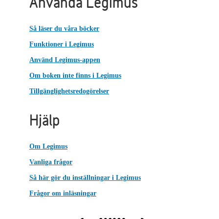
Använda Legimus
Så läser du våra böcker
Funktioner i Legimus
Använd Legimus-appen
Om boken inte finns i Legimus
Tillgänglighetsredogörelser
Hjälp
Om Legimus
Vanliga frågor
Så här gör du inställningar i Legimus
Frågor om inläsningar