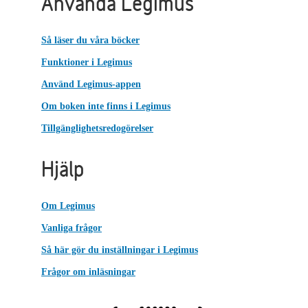
Använda Legimus
Så läser du våra böcker
Funktioner i Legimus
Använd Legimus-appen
Om boken inte finns i Legimus
Tillgänglighetsredogörelser
Hjälp
Om Legimus
Vanliga frågor
Så här gör du inställningar i Legimus
Frågor om inläsningar