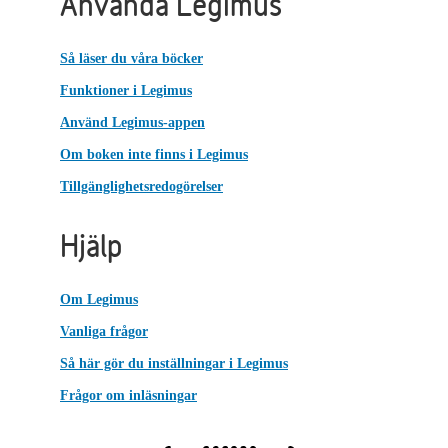
Använda Legimus
Så läser du våra böcker
Funktioner i Legimus
Använd Legimus-appen
Om boken inte finns i Legimus
Tillgänglighetsredogörelser
Hjälp
Om Legimus
Vanliga frågor
Så här gör du inställningar i Legimus
Frågor om inläsningar