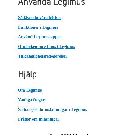
Använda Legimus
Så läser du våra böcker
Funktioner i Legimus
Använd Legimus-appen
Om boken inte finns i Legimus
Tillgänglighetsredogörelser
Hjälp
Om Legimus
Vanliga frågor
Så här gör du inställningar i Legimus
Frågor om inläsningar