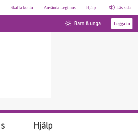
Skaffa konto
Använda Legimus
Hjälp
Läs sida
Barn & unga
Logga in
us
Hjälp