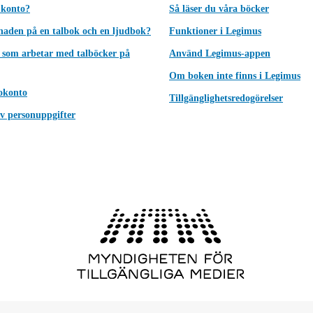
 konto?
Så läser du våra böcker
lnaden på en talbok och en ljudbok?
Funktioner i Legimus
 som arbetar med talböcker på
Använd Legimus-appen
Om boken inte finns i Legimus
okonto
Tillgänglighetsredogörelser
v personuppgifter