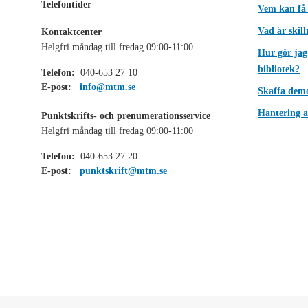
Telefontider
Vem kan få
Vad är skil
Kontaktcenter
Helgfri måndag till fredag 09:00-11:00
Hur gör jag
bibliotek?
Telefon:
040-653 27 10
E-post:
info@mtm.se
Skaffa dem
Hantering a
Punktskrifts- och prenumerationsservice
Helgfri måndag till fredag 09:00-11:00
Telefon:
040-653 27 20
E-post:
punktskrift@mtm.se