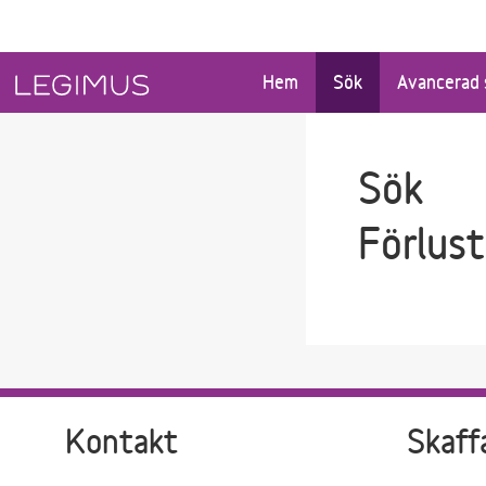
Gå till sökfältet
Gå till huvudinnehåll
Hem
Sök
Avancerad 
Sök
Förlust
Kontakt
Skaff