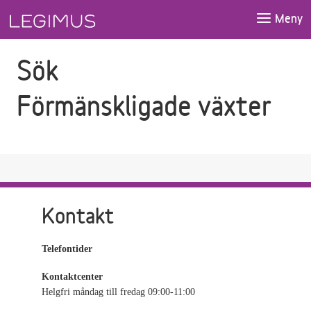
Gå till sökfältet
Gå till huvudinnehåll
Meny
Sök
Förmänskligade växter
Kontakt
Telefontider
Kontaktcenter
Helgfri måndag till fredag 09:00-11:00