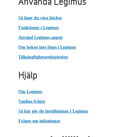
Använda Legimus
Så läser du våra böcker
Funktioner i Legimus
Använd Legimus-appen
Om boken inte finns i Legimus
Tillgänglighetsredogörelser
Hjälp
Om Legimus
Vanliga frågor
Så här gör du inställningar i Legimus
Frågor om inläsningar