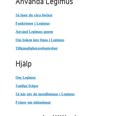
Använda Legimus
Så läser du våra böcker
Funktioner i Legimus
Använd Legimus-appen
Om boken inte finns i Legimus
Tillgänglighetsredogörelser
Hjälp
Om Legimus
Vanliga frågor
Så här gör du inställningar i Legimus
Frågor om inläsningar