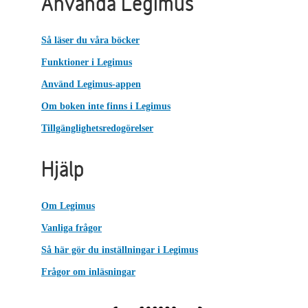
Använda Legimus
Så läser du våra böcker
Funktioner i Legimus
Använd Legimus-appen
Om boken inte finns i Legimus
Tillgänglighetsredogörelser
Hjälp
Om Legimus
Vanliga frågor
Så här gör du inställningar i Legimus
Frågor om inläsningar