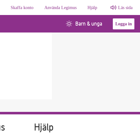
Skaffa konto
Använda Legimus
Hjälp
Läs sida
Barn & unga
Logga in
us
Hjälp