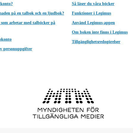
 konto?
Så läser du våra böcker
lnaden på en talbok och en ljudbok?
Funktioner i Legimus
 som arbetar med talböcker på
Använd Legimus-appen
Om boken inte finns i Legimus
okonto
Tillgänglighetsredogörelser
v personuppgifter