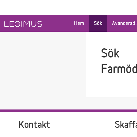
Gå till sökfältet
Gå till huvudinnehåll
Hem
Sök
Avancerad 
Sök
Farmöd
Kontakt
Skaff