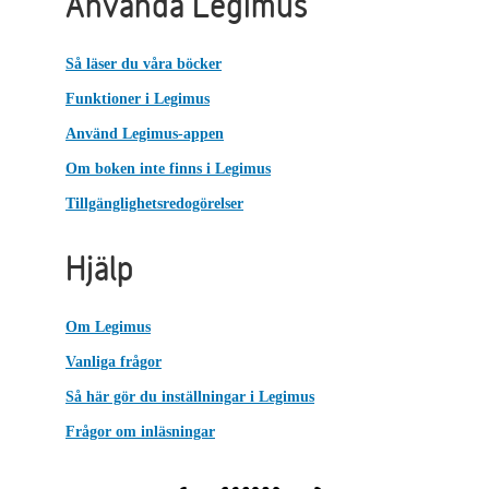
Använda Legimus
Så läser du våra böcker
Funktioner i Legimus
Använd Legimus-appen
Om boken inte finns i Legimus
Tillgänglighetsredogörelser
Hjälp
Om Legimus
Vanliga frågor
Så här gör du inställningar i Legimus
Frågor om inläsningar