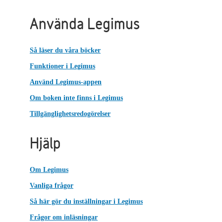
Använda Legimus
Så läser du våra böcker
Funktioner i Legimus
Använd Legimus-appen
Om boken inte finns i Legimus
Tillgänglighetsredogörelser
Hjälp
Om Legimus
Vanliga frågor
Så här gör du inställningar i Legimus
Frågor om inläsningar