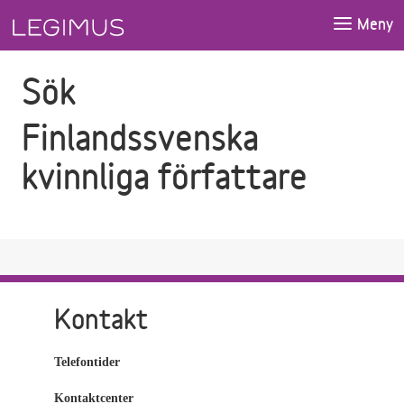
Gå till sökfältet
Gå till huvudinnehåll
Meny
Sök
Finlandssvenska
kvinnliga författare
Kontakt
Telefontider
Kontaktcenter