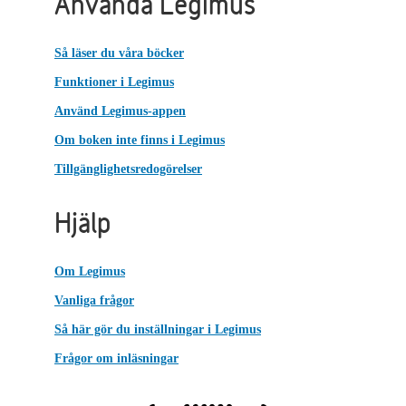
Använda Legimus
Så läser du våra böcker
Funktioner i Legimus
Använd Legimus-appen
Om boken inte finns i Legimus
Tillgänglighetsredogörelser
Hjälp
Om Legimus
Vanliga frågor
Så här gör du inställningar i Legimus
Frågor om inläsningar