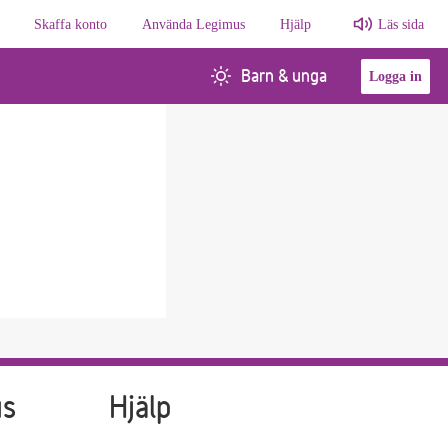
Skaffa konto
Använda Legimus
Hjälp
Läs sida
Barn & unga
Logga in
us
Hjälp