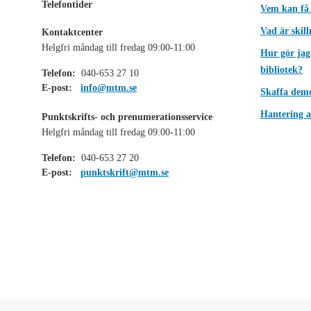
Telefontider
Vem kan få
Vad är skil
Kontaktcenter
Helgfri måndag till fredag 09:00-11:00
Hur gör jag
bibliotek?
Telefon:
040-653 27 10
E-post:
info@mtm.se
Skaffa dem
Hantering a
Punktskrifts- och prenumerationsservice
Helgfri måndag till fredag 09:00-11:00
Telefon:
040-653 27 20
E-post:
punktskrift@mtm.se