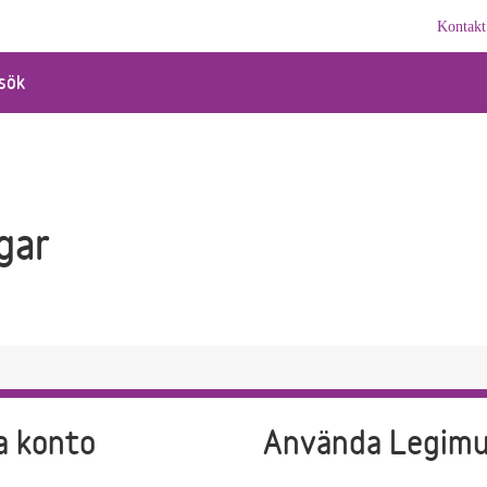
Kontakt
sök
gar
a konto
Använda Legim