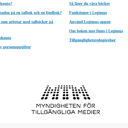
 konto?
Så läser du våra böcker
lnaden på en talbok och en ljudbok?
Funktioner i Legimus
 som arbetar med talböcker på
Använd Legimus-appen
Om boken inte finns i Legimus
okonto
Tillgänglighetsredogörelser
v personuppgifter