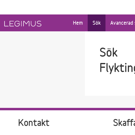
Gå till sökfältet
Gå till huvudinnehåll
Hem
Sök
Avancerad 
Sök
Flyktin
Kontakt
Skaff