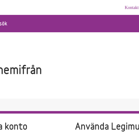
Kontakt
sök
 hemifrån
a konto
Använda Legim