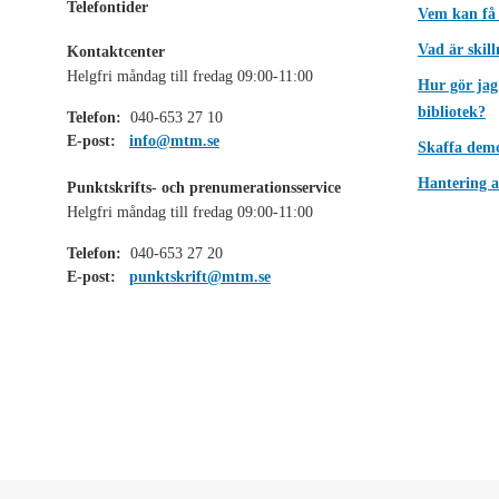
Telefontider
Vem kan få
Vad är skil
Kontaktcenter
Helgfri måndag till fredag 09:00-11:00
Hur gör jag
bibliotek?
Telefon:
040-653 27 10
E-post:
info@mtm.se
Skaffa dem
Hantering a
Punktskrifts- och prenumerationsservice
Helgfri måndag till fredag 09:00-11:00
Telefon:
040-653 27 20
E-post:
punktskrift@mtm.se