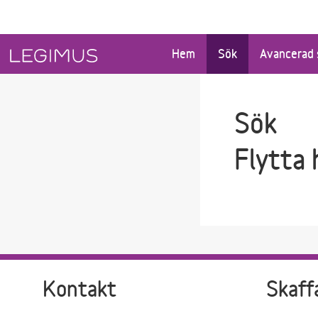
Gå till sökfältet
Gå till huvudinnehåll
Hem
Sök
Avancerad 
Sök
Flytta
Kontakt
Skaff