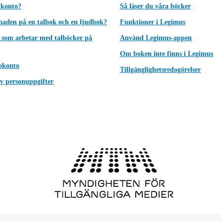
 konto?
Så läser du våra böcker
lnaden på en talbok och en ljudbok?
Funktioner i Legimus
 som arbetar med talböcker på
Använd Legimus-appen
Om boken inte finns i Legimus
okonto
Tillgänglighetsredogörelser
v personuppgifter