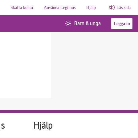
Skaffa konto
Använda Legimus
Hjälp
Läs sida
Barn & unga
Logga in
us
Hjälp