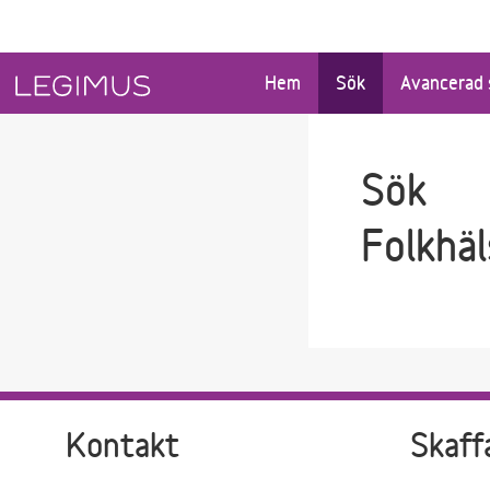
Gå till sökfältet
Gå till huvudinnehåll
Hem
Sök
Avancerad 
Sök
Folkhäl
Kontakt
Skaff