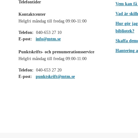
Telefontider
Vem kan få
Vad är skil
Kontaktcenter
Helgfri måndag till fredag 09:00-11:00
Hur gör jag
bibliotek?
Telefon:
040-653 27 10
E-post:
info@mtm.se
Skaffa dem
Hantering a
Punktskrifts- och prenumerationsservice
Helgfri måndag till fredag 09:00-11:00
Telefon:
040-653 27 20
E-post:
punktskrift@mtm.se