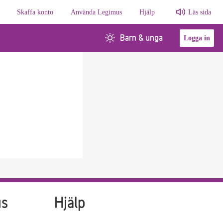
Skaffa konto
Använda Legimus
Hjälp
Läs sida
Barn & unga
Logga in
us
Hjälp