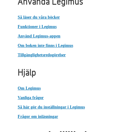
Använda Legimus
Så läser du våra böcker
Funktioner i Legimus
Använd Legimus-appen
Om boken inte finns i Legimus
Tillgänglighetsredogörelser
Hjälp
Om Legimus
Vanliga frågor
Så här gör du inställningar i Legimus
Frågor om inläsningar