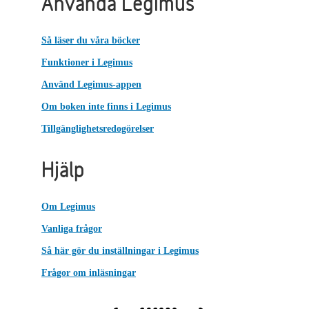
Använda Legimus
Så läser du våra böcker
Funktioner i Legimus
Använd Legimus-appen
Om boken inte finns i Legimus
Tillgänglighetsredogörelser
Hjälp
Om Legimus
Vanliga frågor
Så här gör du inställningar i Legimus
Frågor om inläsningar