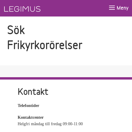
Gå till sökfältet
Gå till huvudinnehåll
Meny
Sök
Frikyrkorörelser
Kontakt
Telefontider
Kontaktcenter
Helgfri måndag till fredag 09:00-11:00