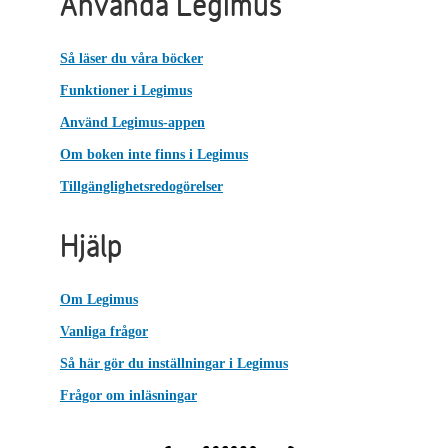
Använda Legimus
Så läser du våra böcker
Funktioner i Legimus
Använd Legimus-appen
Om boken inte finns i Legimus
Tillgänglighetsredogörelser
Hjälp
Om Legimus
Vanliga frågor
Så här gör du inställningar i Legimus
Frågor om inläsningar