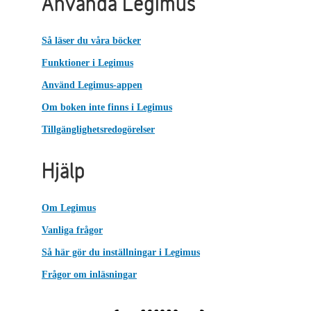
Använda Legimus
Så läser du våra böcker
Funktioner i Legimus
Använd Legimus-appen
Om boken inte finns i Legimus
Tillgänglighetsredogörelser
Hjälp
Om Legimus
Vanliga frågor
Så här gör du inställningar i Legimus
Frågor om inläsningar