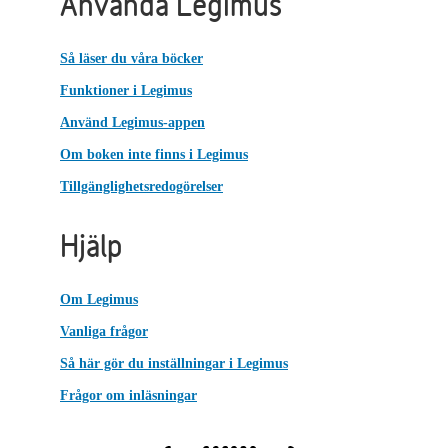
Använda Legimus
Så läser du våra böcker
Funktioner i Legimus
Använd Legimus-appen
Om boken inte finns i Legimus
Tillgänglighetsredogörelser
Hjälp
Om Legimus
Vanliga frågor
Så här gör du inställningar i Legimus
Frågor om inläsningar