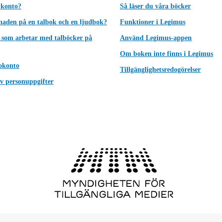
 konto?
Så läser du våra böcker
lnaden på en talbok och en ljudbok?
Funktioner i Legimus
 som arbetar med talböcker på
Använd Legimus-appen
Om boken inte finns i Legimus
okonto
Tillgänglighetsredogörelser
v personuppgifter