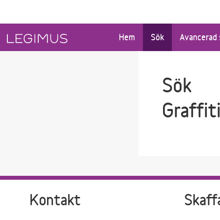
Gå till sökfältet
Gå till huvudinnehåll
Hem
Sök
Avancerad 
Sök
Graffit
Kontakt
Skaff