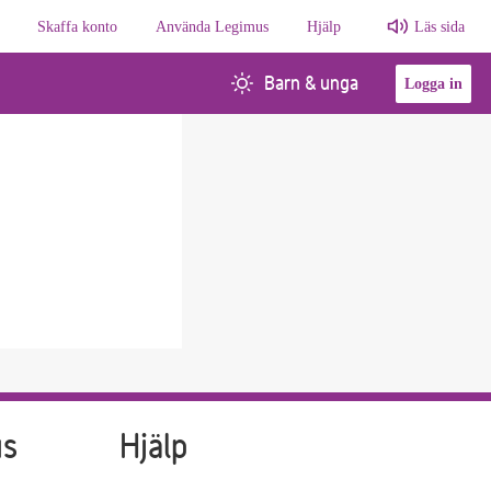
Skaffa konto
Använda Legimus
Hjälp
Läs sida
Barn & unga
Logga in
us
Hjälp