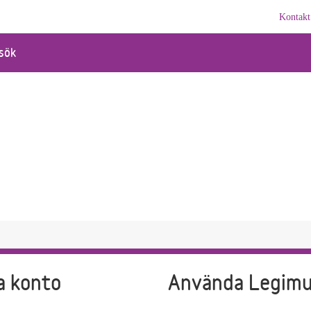
Kontakt
sök
i
a konto
Använda Legim