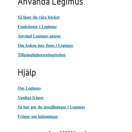
Använda Legimus
Så läser du våra böcker
Funktioner i Legimus
Använd Legimus-appen
Om boken inte finns i Legimus
Tillgänglighetsredogörelser
Hjälp
Om Legimus
Vanliga frågor
Så här gör du inställningar i Legimus
Frågor om inläsningar