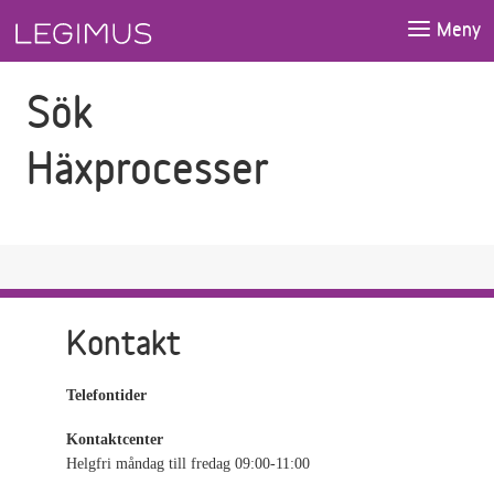
Gå till sökfältet
Gå till huvudinnehåll
Meny
Sök
Häxprocesser
Kontakt
Telefontider
Kontaktcenter
Helgfri måndag till fredag 09:00-11:00