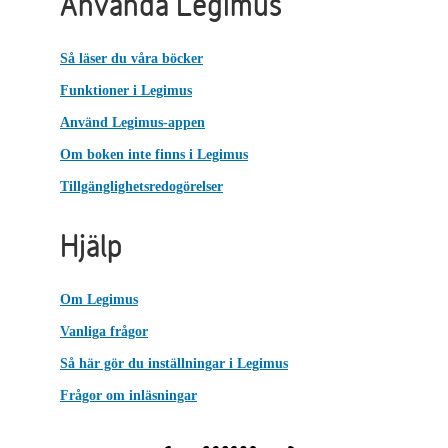
Använda Legimus
Så läser du våra böcker
Funktioner i Legimus
Använd Legimus-appen
Om boken inte finns i Legimus
Tillgänglighetsredogörelser
Hjälp
Om Legimus
Vanliga frågor
Så här gör du inställningar i Legimus
Frågor om inläsningar