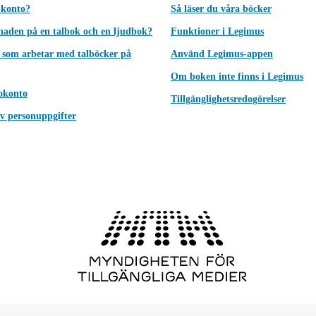
 konto?
Så läser du våra böcker
lnaden på en talbok och en ljudbok?
Funktioner i Legimus
 som arbetar med talböcker på
Använd Legimus-appen
Om boken inte finns i Legimus
okonto
Tillgänglighetsredogörelser
v personuppgifter