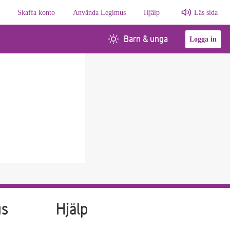
Skaffa konto
Använda Legimus
Hjälp
Läs sida
Barn & unga
Logga in
us
Hjälp