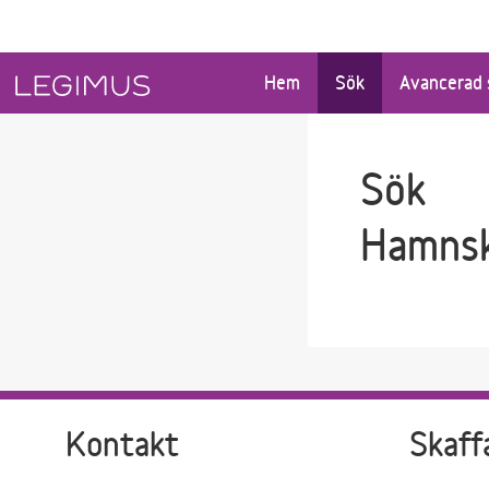
Gå till sökfältet
Gå till huvudinnehåll
Hem
Sök
Avancerad 
Sök
Hamnsk
Kontakt
Skaff