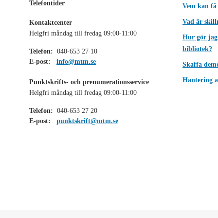
Telefontider
Vem kan få
Vad är skil
Kontaktcenter
Helgfri måndag till fredag 09:00-11:00
Hur gör jag
bibliotek?
Telefon:
040-653 27 10
E-post:
info@mtm.se
Skaffa dem
Hantering a
Punktskrifts- och prenumerationsservice
Helgfri måndag till fredag 09:00-11:00
Telefon:
040-653 27 20
E-post:
punktskrift@mtm.se