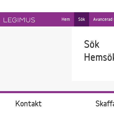
Gå till sökfältet
Gå till huvudinnehåll
Hem
Sök
Avancerad 
Sök
Hemsök
Kontakt
Skaff