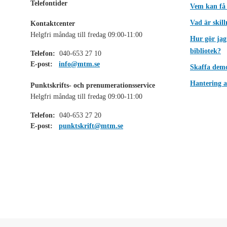
Telefontider
Vem kan få
Vad är skil
Kontaktcenter
Helgfri måndag till fredag 09:00-11:00
Hur gör jag
bibliotek?
Telefon:
040-653 27 10
E-post:
info@mtm.se
Skaffa dem
Hantering a
Punktskrifts- och prenumerationsservice
Helgfri måndag till fredag 09:00-11:00
Telefon:
040-653 27 20
E-post:
punktskrift@mtm.se