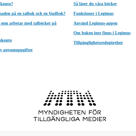
 konto?
Så läser du våra böcker
lnaden på en talbok och en ljudbok?
Funktioner i Legimus
 som arbetar med talböcker på
Använd Legimus-appen
Om boken inte finns i Legimus
okonto
Tillgänglighetsredogörelser
v personuppgifter