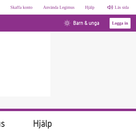
Skaffa konto
Använda Legimus
Hjälp
Läs sida
Barn & unga
Logga in
us
Hjälp