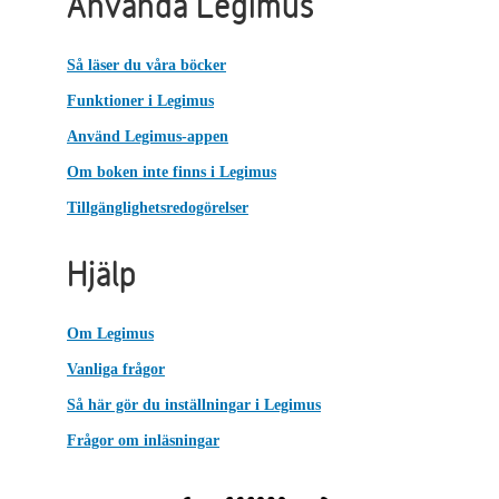
Använda Legimus
Så läser du våra böcker
Funktioner i Legimus
Använd Legimus-appen
Om boken inte finns i Legimus
Tillgänglighetsredogörelser
Hjälp
Om Legimus
Vanliga frågor
Så här gör du inställningar i Legimus
Frågor om inläsningar