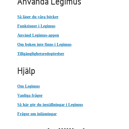
Använda Legimus
Så läser du våra böcker
Funktioner i Legimus
Använd Legimus-appen
Om boken inte finns i Legimus
Tillgänglighetsredogörelser
Hjälp
Om Legimus
Vanliga frågor
Så här gör du inställningar i Legimus
Frågor om inläsningar