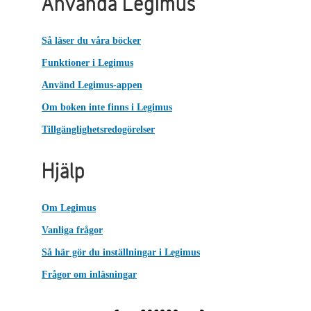
Använda Legimus
Så läser du våra böcker
Funktioner i Legimus
Använd Legimus-appen
Om boken inte finns i Legimus
Tillgänglighetsredogörelser
Hjälp
Om Legimus
Vanliga frågor
Så här gör du inställningar i Legimus
Frågor om inläsningar