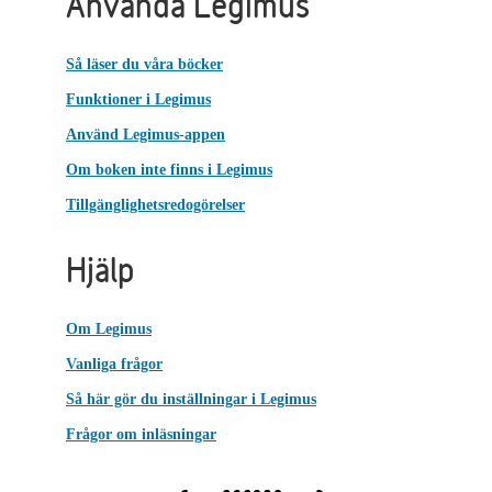
Använda Legimus
Så läser du våra böcker
Funktioner i Legimus
Använd Legimus-appen
Om boken inte finns i Legimus
Tillgänglighetsredogörelser
Hjälp
Om Legimus
Vanliga frågor
Så här gör du inställningar i Legimus
Frågor om inläsningar