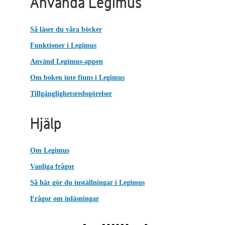
Använda Legimus
Så läser du våra böcker
Funktioner i Legimus
Använd Legimus-appen
Om boken inte finns i Legimus
Tillgänglighetsredogörelser
Hjälp
Om Legimus
Vanliga frågor
Så här gör du inställningar i Legimus
Frågor om inläsningar