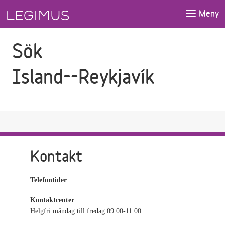
Gå till sökfältet
Gå till huvudinnehåll
Meny
Sök
Island--Reykjavík
Kontakt
Telefontider
Kontaktcenter
Helgfri måndag till fredag 09:00-11:00