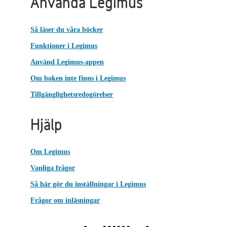
Använda Legimus
Så läser du våra böcker
Funktioner i Legimus
Använd Legimus-appen
Om boken inte finns i Legimus
Tillgänglighetsredogörelser
Hjälp
Om Legimus
Vanliga frågor
Så här gör du inställningar i Legimus
Frågor om inläsningar