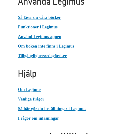
Använda Legimus
Så läser du våra böcker
Funktioner i Legimus
Använd Legimus-appen
Om boken inte finns i Legimus
Tillgänglighetsredogörelser
Hjälp
Om Legimus
Vanliga frågor
Så här gör du inställningar i Legimus
Frågor om inläsningar