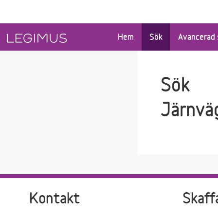
Gå till sökfältet
Gå till huvudinnehåll
Hem
Sök
Avancerad 
Sök
Järnvä
Kontakt
Skaff