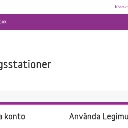
Kontakt
sök
gsstationer
a konto
Använda Legim