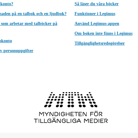
 konto?
Så läser du våra böcker
lnaden på en talbok och en ljudbok?
Funktioner i Legimus
 som arbetar med talböcker på
Använd Legimus-appen
Om boken inte finns i Legimus
okonto
Tillgänglighetsredogörelser
v personuppgifter