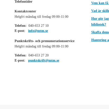
Telefontider
Vem kan få
Vad är skil
Kontaktcenter
Helgfri måndag till fredag 09:00-11:00
Hur gör jag
bibliotek?
Telefon:
040-653 27 10
E-post:
info@mtm.se
Skaffa dem
Hantering a
Punktskrifts- och prenumerationsservice
Helgfri måndag till fredag 09:00-11:00
Telefon:
040-653 27 20
E-post:
punktskrift@mtm.se