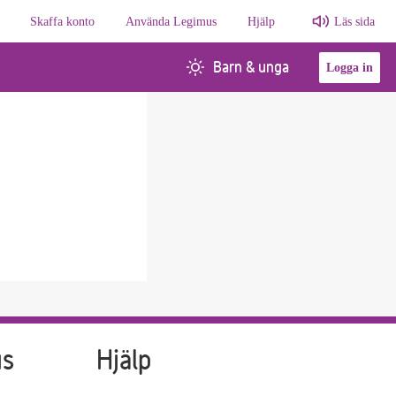
Skaffa konto
Använda Legimus
Hjälp
Läs sida
Barn & unga
Logga in
us
Hjälp