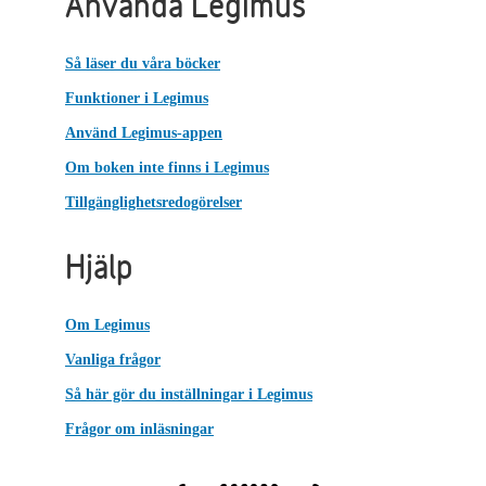
Använda Legimus
Så läser du våra böcker
Funktioner i Legimus
Använd Legimus-appen
Om boken inte finns i Legimus
Tillgänglighetsredogörelser
Hjälp
Om Legimus
Vanliga frågor
Så här gör du inställningar i Legimus
Frågor om inläsningar