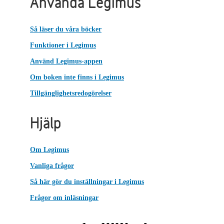
Använda Legimus
Så läser du våra böcker
Funktioner i Legimus
Använd Legimus-appen
Om boken inte finns i Legimus
Tillgänglighetsredogörelser
Hjälp
Om Legimus
Vanliga frågor
Så här gör du inställningar i Legimus
Frågor om inläsningar