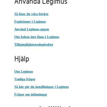
Använda Legimus
Så läser du våra böcker
Funktioner i Legimus
Använd Legimus-appen
Om boken inte finns i Legimus
Tillgänglighetsredogörelser
Hjälp
Om Legimus
Vanliga frågor
Så här gör du inställningar i Legimus
Frågor om inläsningar