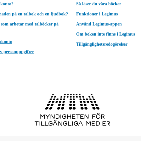
 konto?
Så läser du våra böcker
lnaden på en talbok och en ljudbok?
Funktioner i Legimus
 som arbetar med talböcker på
Använd Legimus-appen
Om boken inte finns i Legimus
okonto
Tillgänglighetsredogörelser
v personuppgifter