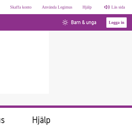
Skaffa konto
Använda Legimus
Hjälp
Läs sida
Barn & unga
Logga in
us
Hjälp