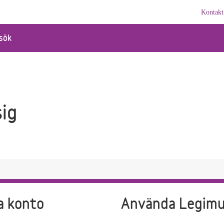
Kontakt
sök
sig
a konto
Använda Legim