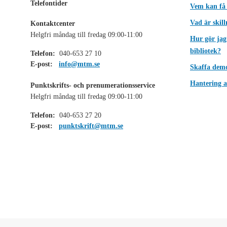
Telefontider
Vem kan få
Vad är skil
Kontaktcenter
Helgfri måndag till fredag 09:00-11:00
Hur gör jag
bibliotek?
Telefon:
040-653 27 10
E-post:
info@mtm.se
Skaffa dem
Hantering a
Punktskrifts- och prenumerationsservice
Helgfri måndag till fredag 09:00-11:00
Telefon:
040-653 27 20
E-post:
punktskrift@mtm.se