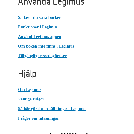
Använda Legimus
Så läser du våra böcker
Funktioner i Legimus
Använd Legimus-appen
Om boken inte finns i Legimus
Tillgänglighetsredogörelser
Hjälp
Om Legimus
Vanliga frågor
Så här gör du inställningar i Legimus
Frågor om inläsningar